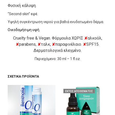
Φυσική κάλυψη.
“Second-skin” εφέ.
Υψηλή συγκέντρωση νερού για βαθιά ενυδατωμένο δέρμα.
Οικοδομήσιμη υφή.
Cruelty free & Vegan. Φόρμουλα ΧΩΡΙΣ
✘
αλκοόλ,
✘
parabens,
✘
ταλκ,
✘
παραφινέλαιο.
✘
SPF15.
Δερματολογικά ελεγμένο.
Περιεχόμενο: 30 ml – 1 fl.oz.
ΣΧΕΤΙΚΆ ΠΡΟΪΌΝΤΑ
ΕΚΤΌΣ ΑΠΟΘΈΜΑΤΟΣ