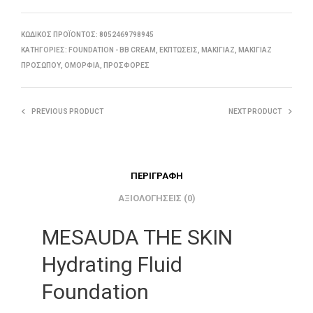
ΚΩΔΙΚΌΣ ΠΡΟΪΌΝΤΟΣ:
8052469798945
ΚΑΤΗΓΟΡΊΕΣ:
FOUNDATION - BB CREAM
,
ΕΚΠΤΏΣΕΙΣ
,
ΜΑΚΙΓΙΆΖ
,
ΜΑΚΙΓΙΆΖ
ΠΡΟΣΏΠΟΥ
,
ΟΜΟΡΦΙΆ
,
ΠΡΟΣΦΟΡΈΣ
PREVIOUS PRODUCT
NEXT PRODUCT
ΠΕΡΙΓΡΑΦΉ
ΑΞΙΟΛΟΓΉΣΕΙΣ (0)
MESAUDA THE SKIN
Hydrating Fluid
Foundation