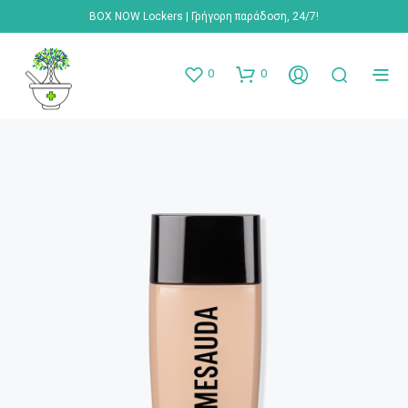
BOX NOW Lockers | Γρήγορη παράδοση, 24/7!
0
0