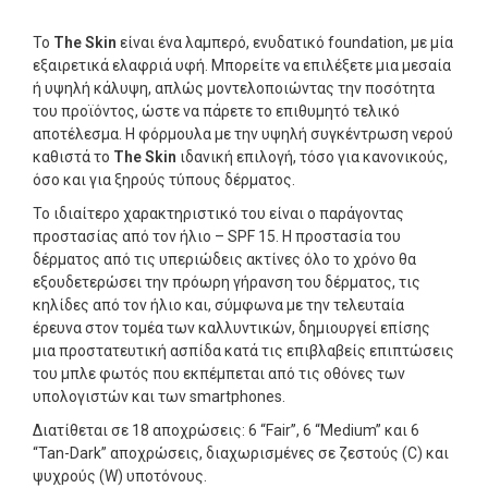
Το
The Skin
είναι ένα λαμπερό, ενυδατικό foundation, με μία
εξαιρετικά ελαφριά υφή. Μπορείτε να επιλέξετε μια μεσαία
ή υψηλή κάλυψη, απλώς μοντελοποιώντας την ποσότητα
του προϊόντος, ώστε να πάρετε το επιθυμητό τελικό
αποτέλεσμα. Η φόρμουλα με την υψηλή συγκέντρωση νερού
καθιστά το
The Skin
ιδανική επιλογή, τόσο για κανονικούς,
όσο και για ξηρούς τύπους δέρματος.
Το ιδιαίτερο χαρακτηριστικό του είναι ο παράγοντας
προστασίας από τον ήλιο – SPF 15. Η προστασία του
δέρματος από τις υπεριώδεις ακτίνες όλο το χρόνο θα
εξουδετερώσει την πρόωρη γήρανση του δέρματος, τις
κηλίδες από τον ήλιο και, σύμφωνα με την τελευταία
έρευνα στον τομέα των καλλυντικών, δημιουργεί επίσης
μια προστατευτική ασπίδα κατά τις επιβλαβείς επιπτώσεις
του μπλε φωτός που εκπέμπεται από τις οθόνες των
υπολογιστών και των smartphones.
Διατίθεται σε 18 αποχρώσεις: 6 “Fair”, 6 “Medium” και 6
“Tan-Dark” αποχρώσεις, διαχωρισμένες σε ζεστούς (C) και
ψυχρούς (W) υποτόνους.