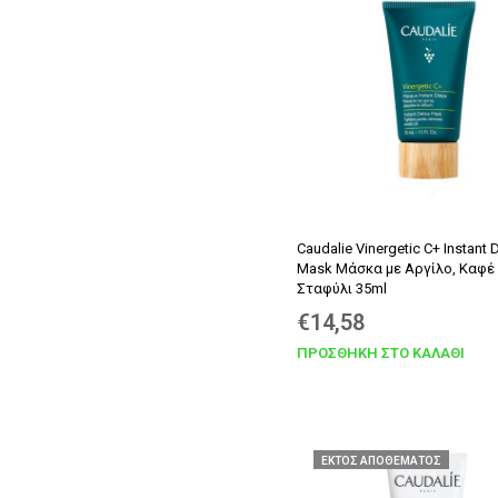
€9,40.
Caudalie Vinergetic C+ Instant 
Mask Μάσκα με Αργίλο, Καφέ
Σταφύλι 35ml
€
14,58
ΠΡΟΣΘΉΚΗ ΣΤΟ ΚΑΛΆΘΙ
ΕΚΤΌΣ ΑΠΟΘΈΜΑΤΟΣ