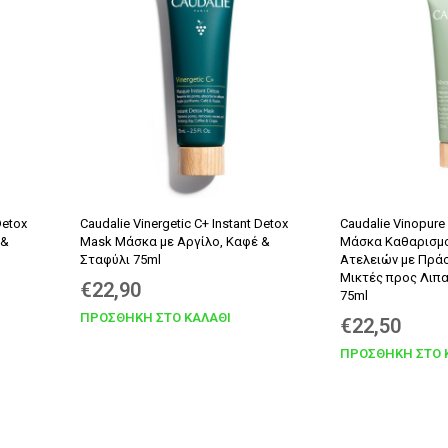
€9,40.
€9,40.
Detox
Caudalie Vinergetic C+ Instant Detox
Caudalie Vinopure
 &
Mask Μάσκα με Αργίλο, Καφέ &
Μάσκα Καθαρισμο
Σταφύλι 75ml
Ατελειών με Πράσ
Μικτές προς Λιπ
€
22,90
75ml
ΠΡΟΣΘΉΚΗ ΣΤΟ ΚΑΛΆΘΙ
€
22,50
ΠΡΟΣΘΉΚΗ ΣΤΟ 