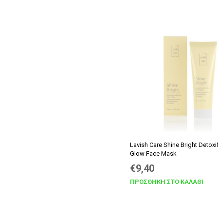
Lavish Care Shine Bright Detoxi
Glow Face Mask
Original
Η
€
9,40
price
τρέχουσα
ΠΡΟΣΘΉΚΗ ΣΤΟ ΚΑΛΆΘΙ
was:
τιμή
€9,90.
είναι: