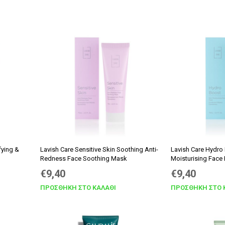
fying &
Lavish Care Sensitive Skin Soothing Anti-
Lavish Care Hydro
Redness Face Soothing Mask
Moisturising Face
Original
Η
Original
Η
€
9,40
€
9,40
price
τρέχουσα
price
τρέχο
ΠΡΟΣΘΉΚΗ ΣΤΟ ΚΑΛΆΘΙ
ΠΡΟΣΘΉΚΗ ΣΤΟ 
was:
τιμή
was:
τιμή
€9,90.
είναι:
€9,90.
είναι: