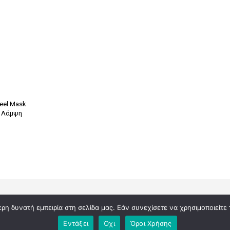
Peel Mask
α Λάμψη
η δυνατή εμπειρία στη σελίδα μας. Εάν συνεχίσετε να χρησιμοποιείτε 
Εντάξει
Όχι
Όροι Χρήσης