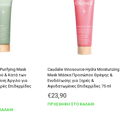
€10,73.
 Purifying Mask
Caudalie Vinosource-Hydra Moisturizing
ύ & Κατά των
Mask Μάσκα Προσώπου Θρέψης &
ινη Άργιλο για
Ενυδάτωσης για Ξηρές &
αρές Επιδερμίδες
Αφυδατωμένες Επιδερμίδες 75 ml
€
23,90
ΠΡΟΣΘΉΚΗ ΣΤΟ ΚΑΛΆΘΙ
ΚΑΛΆΘΙ