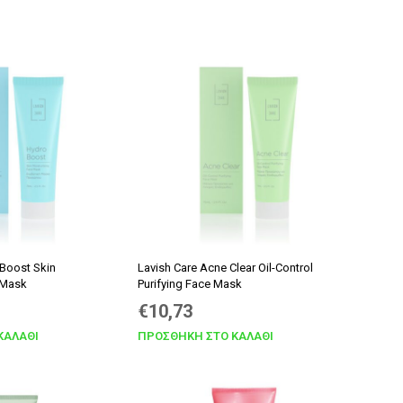
BY
LATEST
 Boost Skin
Lavish Care Acne Clear Oil-Control
 Mask
Purifying Face Mask
Original
Η
€
10,73
υσα
price
τρέχουσα
ΚΑΛΆΘΙ
ΠΡΟΣΘΉΚΗ ΣΤΟ ΚΑΛΆΘΙ
was:
τιμή
€11,30.
είναι: