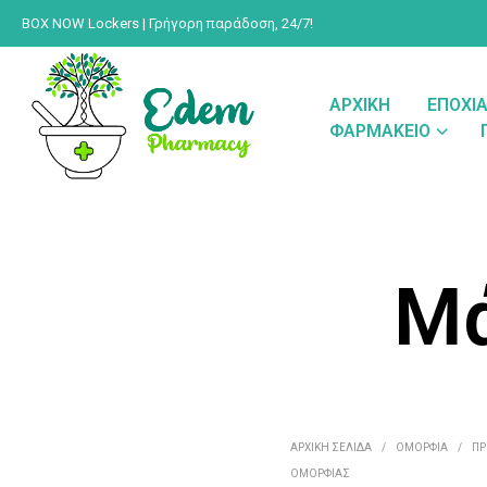
BOX NOW Lockers | Γρήγορη παράδοση, 24/7!
ΑΡΧΙΚΉ
ΕΠΟΧΙ
ΦΑΡΜΑΚΕΊΟ
Μά
ΑΡΧΙΚΉ ΣΕΛΊΔΑ
/
ΟΜΟΡΦΙΆ
/
Π
ΟΜΟΡΦΙΆΣ