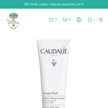
BOX NOW Lockers | Γρήγορη παράδοση, 24/7!
0
0