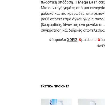
πλαστική απόδοση. Η
Mega Lash
σας 
Μια συνταγή γεμάτη από μια συνεργί
μαλακό και πιο κρεμώδες, επιτρέπον
βαθύ αποτέλεσμα όγκου χωρίς συσσώ
βλεφαρίδες, δίνοντας ένα μεγάλο απο
συγκράτηση και διαρκές αποτέλεσμα
Φόρμουλα
ΧΩΡΙΣ
✘
parabens
✘
ά
ελεγ
ΣΧΕΤΙΚΆ ΠΡΟΪΌΝΤΑ