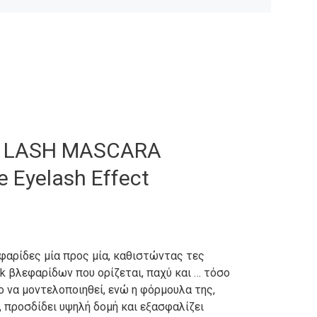
 LASH MASCARA
e Eyelash Effect
εφαρίδες μία προς μία, καθιστώντας τες
k βλεφαρίδων που ορίζεται, παχύ και … τόσο
ο να μοντελοποιηθεί, ενώ η φόρμουλα της,
, προσδίδει υψηλή δομή και εξασφαλίζει