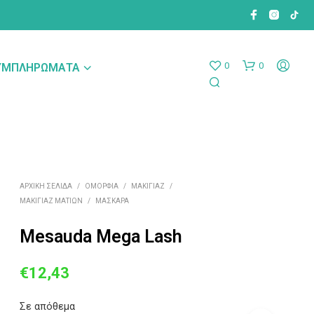
0
0
ΣΥΜΠΛΗΡΏΜΑΤΑ
ΑΡΧΙΚΉ ΣΕΛΊΔΑ
/
ΟΜΟΡΦΙΆ
/
ΜΑΚΙΓΙΆΖ
/
ΜΑΚΙΓΙΆΖ ΜΑΤΙΏΝ
/
ΜΆΣΚΑΡΑ
Mesauda Mega Lash
Original
Η
€
12,43
price
τρέχουσα
Σε απόθεμα