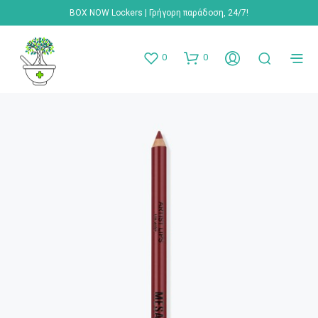
BOX NOW Lockers | Γρήγορη παράδοση, 24/7!
0
0