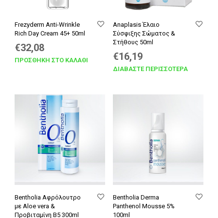
Frezyderm Anti-Wrinkle
Anaplasis Έλαιο
Rich Day Cream 45+ 50ml
Σύσφιξης Σώματος &
Στήθους 50ml
Original
Η
€
32,08
Original
Η
€
16,19
price
τρέχουσα
ΠΡΟΣΘΉΚΗ ΣΤΟ ΚΑΛΆΘΙ
price
τρέχουσα
ΔΙΑΒΆΣΤΕ ΠΕΡΙΣΣΌΤΕΡΑ
was:
τιμή
was:
τιμή
€40,10.
είναι:
€17,99.
είναι:
€32,08.
€16,19.
Bentholia Αφρόλουτρο
Bentholia Derma
με Aloe vera &
Panthenol Mousse 5%
Προβιταμίνη Β5 300ml
100ml