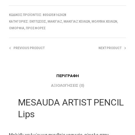
ΚΩΔΙΚΌΣ ΠΡΟΪΌΝΤΟΣ:
8056358162428
ΚΑΤΗΓΟΡΊΕΣ:
ΕΚΠΤΏΣΕΙΣ
,
ΜΑΚΙΓΙΆΖ
,
ΜΑΚΙΓΙΆΖ ΧΕΙΛΙΏΝ
,
ΜΟΛΎΒΙΑ ΧΕΙΛΙΏΝ
,
ΟΜΟΡΦΙΆ
,
ΠΡΟΣΦΟΡΈΣ
PREVIOUS PRODUCT
NEXT PRODUCT
ΠΕΡΙΓΡΑΦΉ
ΑΞΙΟΛΟΓΉΣΕΙΣ (0)
MESAUDA ARTIST PENCIL
Lips
Μολύβι χειλιών για ακριβείς γραμμές, εύκολο στην