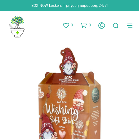
BOX NOW Lockers | Γρήγορη παράδοση, 24/7!
0
0