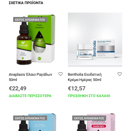
ΣΧΕΤΙΚΆ ΠΡΟΪΌΝΤΑ
ΕΚΤΌΣ ΑΠΟΘΈΜΑΤΟΣ
Anaplasis Έλαιο Ραγάδων
Bentholia Ενυδατική
50ml
Κρέμα Ημέρας 50ml
€
22,49
€
12,57
ΔΙΑΒΆΣΤΕ ΠΕΡΙΣΣΌΤΕΡΑ
ΠΡΟΣΘΉΚΗ ΣΤΟ ΚΑΛΆΘΙ
ΕΚΤΌΣ ΑΠΟΘΈΜΑΤΟΣ
ΕΚΤΌΣ ΑΠΟΘΈΜΑΤΟΣ