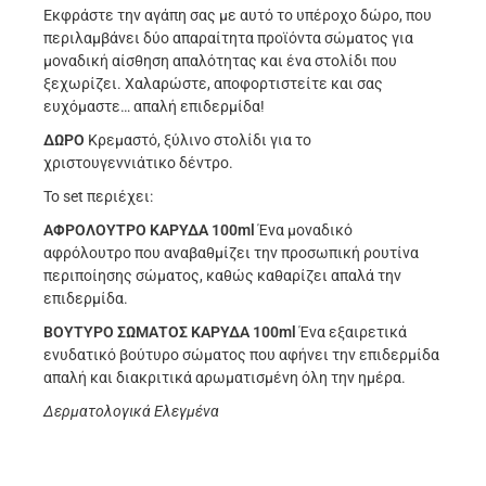
Εκφράστε την αγάπη σας µε αυτό το υπέροχο δώρο, που
περιλαµβάνει δύο απαραίτητα προϊόντα σώµατος για
µοναδική αίσθηση απαλότητας και ένα στολίδι που
ξεχωρίζει. Χαλαρώστε, αποφορτιστείτε και σας
ευχόµαστε… απαλή επιδερµίδα!
ΔΩΡΟ
Κρεµαστό, ξύλινο στολίδι για το
χριστουγεννιάτικο δέντρο.
Το set περιέχει:
ΑΦΡΟΛΟΥΤΡΟ ΚΑΡΥ∆Α 100ml
Ένα µοναδικό
αφρόλουτρο που αναβαθµίζει την προσωπική ρουτίνα
περιποίησης σώµατος, καθώς καθαρίζει απαλά την
επιδερµίδα.
ΒΟΥΤΥΡΟ ΣΩΜΑΤΟΣ ΚΑΡΥ∆Α 100ml
Ένα εξαιρετικά
ενυδατικό βούτυρο σώµατος που αφήνει την επιδερµίδα
απαλή και διακριτικά αρωµατισµένη όλη την ηµέρα.
Δερματολογικά Ελεγμένα