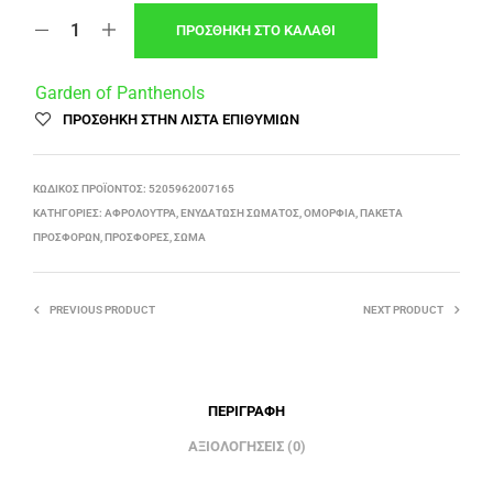
ΠΡΟΣΘΉΚΗ ΣΤΟ ΚΑΛΆΘΙ
Garden of Panthenols
ΠΡΌΣΘΉΚΗ ΣΤΗΝ ΛΊΣΤΑ ΕΠΙΘΥΜΙΏΝ
ΚΩΔΙΚΌΣ ΠΡΟΪΌΝΤΟΣ:
5205962007165
ΚΑΤΗΓΟΡΊΕΣ:
ΑΦΡΌΛΟΥΤΡΑ
,
ΕΝΥΔΆΤΩΣΗ ΣΏΜΑΤΟΣ
,
ΟΜΟΡΦΙΆ
,
ΠΑΚΈΤΑ
ΠΡΟΣΦΟΡΏΝ
,
ΠΡΟΣΦΟΡΈΣ
,
ΣΏΜΑ
PREVIOUS PRODUCT
NEXT PRODUCT
ΠΕΡΙΓΡΑΦΉ
ΑΞΙΟΛΟΓΉΣΕΙΣ (0)